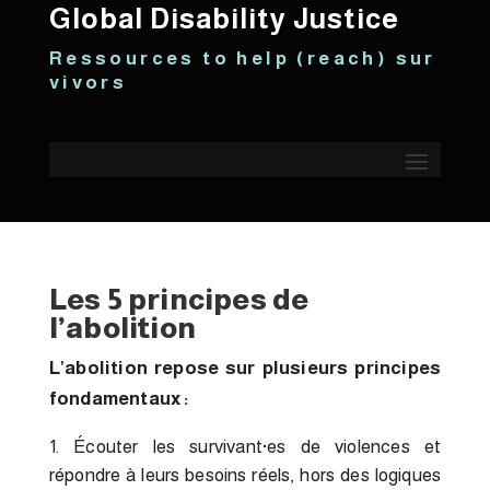
Global Disability Justice
R e s s o u r c e s t o h e l p ( r e a c h ) s u r
v i v o r s
Les 5 principes de
l’abolition
L’abolition repose sur plusieurs principes
fondamentaux :
Écouter les survivant·es de violences et
répondre à leurs besoins réels, hors des logiques