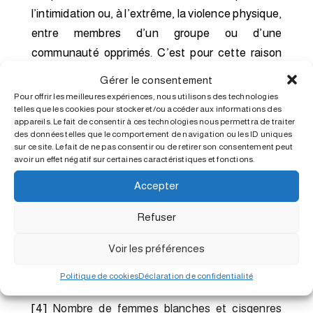
l’intimidation ou, à l’extrême, la violence physique,
entre membres d’un groupe ou d’une
communauté opprimés. C’est pour cette raison
qu’on l’appelle souvent « colonialisme intériorisé ».
Gérer le consentement
On la retrouve dans les communautés
Pour offrir les meilleures expériences, nous utilisons des technologies
telles que les cookies pour stocker et/ou accéder aux informations des
minoritaires du monde entier, où le contrôle des
appareils. Le fait de consentir à ces technologies nous permettra de traiter
ressources et le pouvoir décisionnel
des données telles que le comportement de navigation ou les ID uniques
sur ce site. Le fait de ne pas consentir ou de retirer son consentement peut
appartiennent presque exclusivement à la culture
avoir un effet négatif sur certaines caractéristiques et fonctions.
dominante. (source : Healing Fundation) Sans
Accepter
une prise en compte de nos habitudes
individuelles et interpersonnelles d’oppression
Refuser
intériorisée et d’agression latérale, la véritable
liberté est impossible. (Sami Schalk ; Black
Voir les préférences
Disability Politics) Voir aussi
Violence latérale
Politique de cookies
Déclaration de confidentialité
[4]
Nombre de femmes blanches et cisgenres