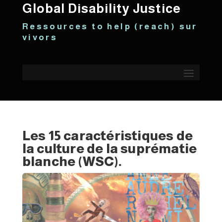
Global Disability Justice
R e s s o u r c e s t o h e l p ( r e a c h ) s u r
v i v o r s
Les 15 caractéristiques de
la culture de la suprématie
blanche (WSC).