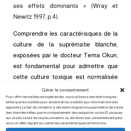
ses effets dominants » (Wray et
Newitz 1997, p.4).
Comprendre les caractérisques de la
culture de la suprématie blanche,
exposées par le docteur Tema Okun,
est fondamental pour admettre que
cette culture toxique est normalisée
et omniprésente dans les institutions,
Gérer le consentement
Pour offrir les meilleures expériences, nous utilisons des technologies
le milieu universitaire, les mouvements
telles que les cookies pour stocker et/ou accéder aux informations des
appareils. Le fait de consentir à ces technologies nous permettra de traiter
sociaux, nos relations quotidiennes…
des données telles que le comportement de navigation ou les ID uniques
sur ce site. Le fait de ne pas consentir ou de retirer son consentement peut
avoir un effet négatif sur certaines caractéristiques et fonctions.
Lorsque cette culture est normalisée,