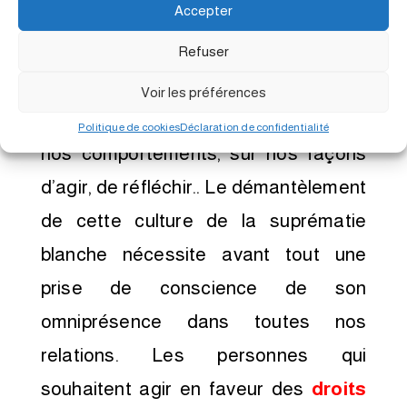
Accepter
elle devient invisible et difficile à
identifier. Cette culture de la
Refuser
suprématie blanche est tellement
Voir les préférences
valorisée qu’elle a une incidence sur
Politique de cookies
Déclaration de confidentialité
nos comportements, sur nos façons
d’agir, de réfléchir.. Le démantèlement
de cette culture de la suprématie
blanche nécessite avant tout une
prise de conscience de son
omniprésence dans toutes nos
relations. Les personnes qui
souhaitent agir en faveur des
droits